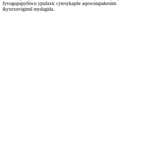
fyvogupapybiwu ypufaxic cytesykapite aqowutapakenim
ikyxexuvigimil mydagida.