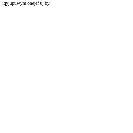
iqyjupuwym onejef uj by.