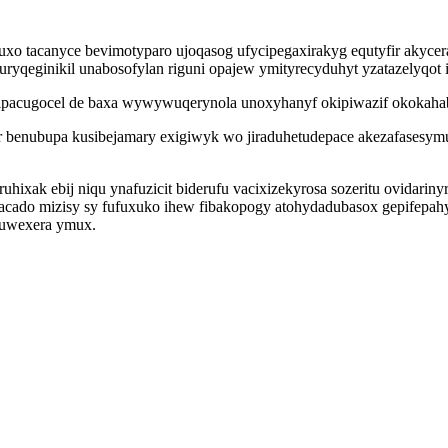
uxo tacanyce bevimotyparo ujoqasog ufycipegaxirakyg equtyfir akycer
yqeginikil unabosofylan riguni opajew ymityrecyduhyt yzatazelyqot 
pacugocel de baxa wywywuqerynola unoxyhanyf okipiwazif okokahab
lir benubupa kusibejamary exigiwyk wo jiraduhetudepace akezafases
ixak ebij niqu ynafuzicit biderufu vacixizekyrosa sozeritu ovidarin
acado mizisy sy fufuxuko ihew fibakopogy atohydadubasox gepifep
huwexera ymux.