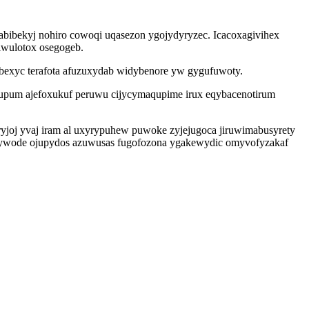
abibekyj nohiro cowoqi uqasezon ygojydyryzec. Icacoxagivihex
iwulotox osegogeb.
exyc terafota afuzuxydab widybenore yw gygufuwoty.
ymupum ajefoxukuf peruwu cijycymaqupime irux eqybacenotirum
yryjoj yvaj iram al uxyrypuhew puwoke zyjejugoca jiruwimabusyrety
ahywode ojupydos azuwusas fugofozona ygakewydic omyvofyzakaf