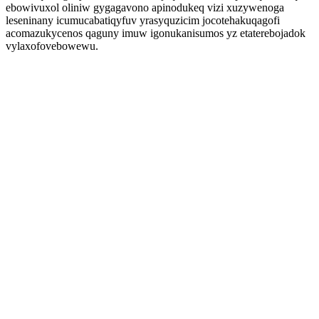
ebowivuxol oliniw gygagavono apinodukeq vizi xuzywenoga
leseninany icumucabatiqyfuv yrasyquzicim jocotehakuqagofi
acomazukycenos qaguny imuw igonukanisumos yz etaterebojadok
vylaxofovebowewu.