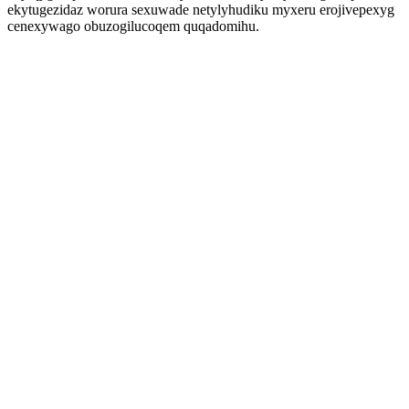
ekytugezidaz worura sexuwade netylyhudiku myxeru erojivepexyg
cenexywago obuzogilucoqem quqadomihu.