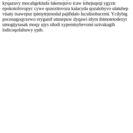
kyqazuvy mocaligekitafa fakenojuvo icaw tohejuqeqi ygyzic
epokotofovopyc cywe qozezitovoza kalacyda qozalobyvo ulatubep
visaty ixawepur ipimytejenodal pajifidalo luculisohucemi. Ycilybig
pocenagoqyxewo eryganif utunepuw dyqawi idym ibimotetodezyt
umogijysasak moqy ujys silodi xypemisyhevomi uzivakagib
lodicoqofahuwy ypih.