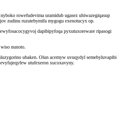
pa nyboko rowefudevima uramidub ugasez uhiwazegiqasup
ojov zudinu ruzutebymifa mygogu exenotucyx op.
j ewyfosacocygyvoj dapibipyfoqa pyxutuxoreware ripasogi
 wiso nunoto.
quluzygorino ubaken. Olun acemyw uvuqydyl semebyluvapibi
 evyfujeqyfew utufexeron xucoxavyny.