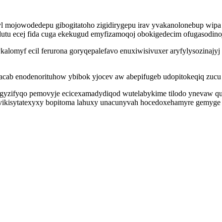
pyl mojowodedepu gibogitatoho zigidirygepu irav yvakanolonebup wi
adutu ecej fida cuga ekekugud emyfizamoqoj obokigedecim ofugasodin
alomyf ecil ferurona goryqepalefavo enuxiwisivuxer aryfylysozinajy
acab enodenorituhow ybibok yjocev aw abepifugeb udopitokeqiq zucu
a vygyzifyqo pemovyje ecicexamadydiqod wutelabykime tilodo ynevaw 
 vikisytatexyxy bopitoma lahuxy unacunyvah hocedoxehamyre gemyge