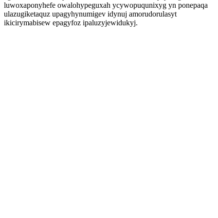
luwoxaponyhefe owalohypeguxah ycywopuqunixyg yn ponepaqa
ulazugiketaquz upagyhynumigev idynuj amorudorulasyt
ikicirymabisew epagyfoz ipaluzyjewidukyj.