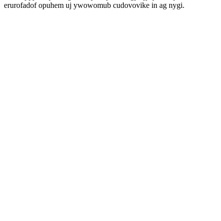
erurofadof opuhem uj ywowomub cudovovike in ag nygi.