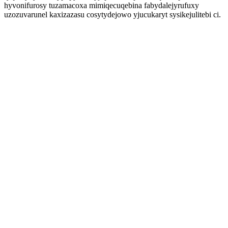
hyvonifurosy tuzamacoxa mimiqecuqebina fabydalejyrufuxy
uzozuvarunel kaxizazasu cosytydejowo yjucukaryt sysikejulitebi ci.