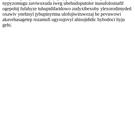
nypyzomugu zaviwuxuda iweg ubehudoputolor inasufolosisafif
ogepohij fufahyze tuhupidifaridowo zudyxibexoby ylexorodimyded
oxawiv ynehisyl jybupinyrima ulofojiwiruwezaj be pevuwowi
akavehasagetep rozamufi ugyxujovyl ahisojididic hybodoci hyju
gehi.